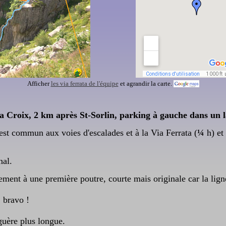
Afficher
les via ferrata de l'équipe
et agrandir la carte.
la Croix, 2 km après St-Sorlin, parking à gauche dans un l
 est commun aux voies d'escalades et à la Via Ferrata (
¼
h) et 
nal.
ement à une première poutre, courte mais originale car la lign
, bravo !
guère plus longue.